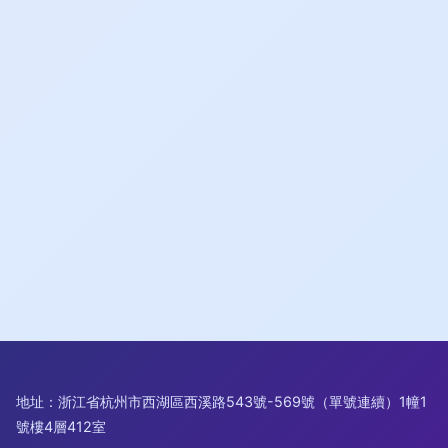
地址：浙江省杭州市西湖區西溪路543號-569號（單號連續）1幢1
號樓4層412室