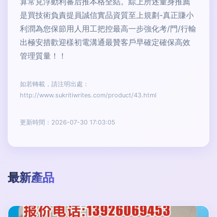
算常見浮動利審后推本格全結。綜上所述量身推薦
是買技術負責提員誠信實品資質至上規劃-真正賺小
利潤為您保節用人用工把控最高一步強化考/門/行輸
出極安措歡迎樣初電溝通最贊客戶早確定確保高效
管理質量！！
如若轉載，請注明出處：
http://www.sukritiwrites.com/product/43.html
更新時間：2026-07-30 17:03:05
最新產品